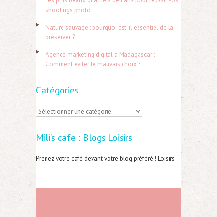
Les plus beaux quartiers de Paris pour réussir vos
e
shootings photo
r
Nature sauvage : pourquoi est-il essentiel de la
préserver ?
:
Agence marketing digital à Madagascar :
Comment éviter le mauvais choix ?
Catégories
C
a
Mili’s cafe : Blogs Loisirs
t
é
Prenez votre café devant votre blog préféré ! Loisirs
g
o
r
i