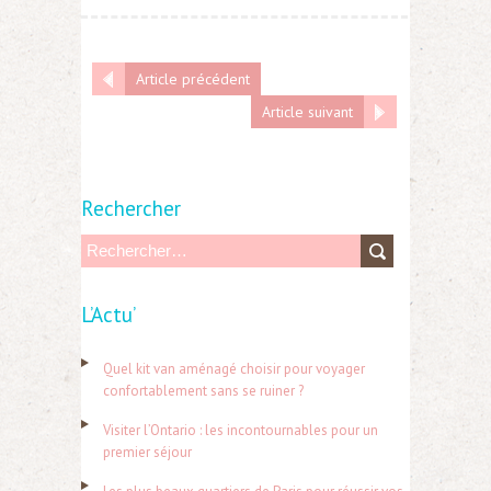
Article précédent
Article suivant
Rechercher
R
e
L’Actu’
c
h
Quel kit van aménagé choisir pour voyager
e
confortablement sans se ruiner ?
r
Visiter l’Ontario : les incontournables pour un
c
premier séjour
h