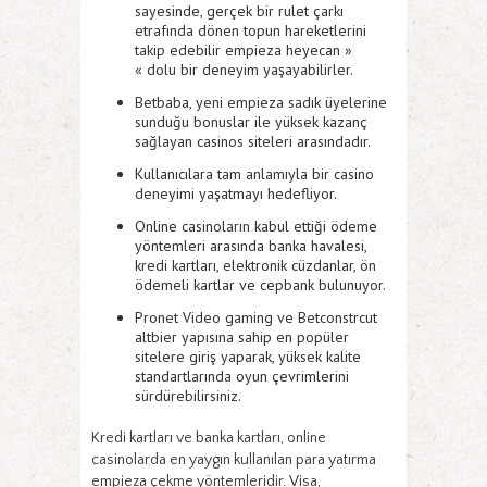
sayesinde, gerçek bir rulet çarkı
etrafında dönen topun hareketlerini
takip edebilir empieza heyecan »
« dolu bir deneyim yaşayabilirler.
Betbaba, yeni empieza sadık üyelerine
sunduğu bonuslar ile yüksek kazanç
sağlayan casinos siteleri arasındadır.
Kullanıcılara tam anlamıyla bir casino
deneyimi yaşatmayı hedefliyor.
Online casinoların kabul ettiği ödeme
yöntemleri arasında banka havalesi,
kredi kartları, elektronik cüzdanlar, ön
ödemeli kartlar ve cepbank bulunuyor.
Pronet Video gaming ve Betconstrcut
altbier yapısına sahip en popüler
sitelere giriş yaparak, yüksek kalite
standartlarında oyun çevrimlerini
sürdürebilirsiniz.
Kredi kartları ve banka kartları, online
casinolarda en yaygın kullanılan para yatırma
empieza çekme yöntemleridir. Visa,