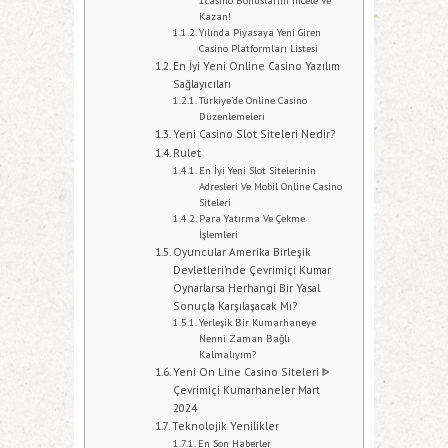
1casino Bonuslarını İncele Ve
Kazan!
Yılında Piyasaya Yeni Giren
Casino Platformları Listesi
En İyi Yeni Online Casino Yazılım
Sağlayıcıları
Türkiye’de Online Casino
Düzenlemeleri
Yeni Casino Slot Siteleri Nedir?
Rulet
En İyi Yeni Slot Sitelerinin
Adresleri Ve Mobil Online Casino
Siteleri
Para Yatırma Ve Çekme
İşlemleri
Oyuncular Amerika Birleşik
Devletleri’nde Çevrimiçi Kumar
Oynarlarsa Herhangi Bir Yasal
Sonuçla Karşılaşacak Mı?
Yerleşik Bir Kumarhaneye
Nenni Zaman Bağlı
Kalmalıyım?
Yeni On Line Casino Siteleri ᐈ
Çevrimiçi Kumarhaneler Mart
2024
Teknolojik Yenilikler
En Son Haberler