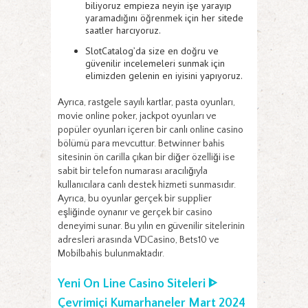
biliyoruz empieza neyin işe yarayıp
yaramadığını öğrenmek için her sitede
saatler harcıyoruz.
SlotCatalog’da size en doğru ve
güvenilir incelemeleri sunmak için
elimizden gelenin en iyisini yapıyoruz.
Ayrıca, rastgele sayılı kartlar, pasta oyunları,
movie online poker, jackpot oyunları ve
popüler oyunları içeren bir canlı online casino
bölümü para mevcuttur. Betwinner bahis
sitesinin ön carilla çıkan bir diğer özelliği ise
sabit bir telefon numarası aracılığıyla
kullanıcılara canlı destek hizmeti sunmasıdır.
Ayrıca, bu oyunlar gerçek bir supplier
eşliğinde oynanır ve gerçek bir casino
deneyimi sunar. Bu yılın en güvenilir sitelerinin
adresleri arasında VDCasino, Bets10 ve
Mobilbahis bulunmaktadır.
Yeni On Line Casino Siteleri ᐈ
Çevrimiçi Kumarhaneler Mart 2024