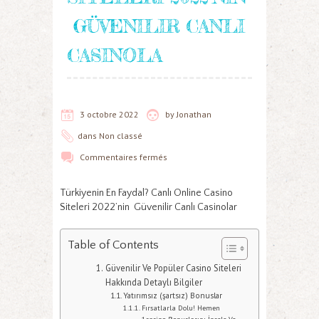
️ GÜVENILIR CANLI
CASINOLA
3 octobre 2022
by
Jonathan
dans
Non classé
Commentaires fermés
Türkiyenin En Faydal? Canlı Online Casino
Siteleri 2022’nin ️ Güvenilir Canlı Casinolar
Table of Contents
Güvenilir Ve Popüler Casino Siteleri
Hakkında Detaylı Bilgiler
Yatırımsız (şartsız) Bonuslar
Fırsatlarla Dolu! Hemen