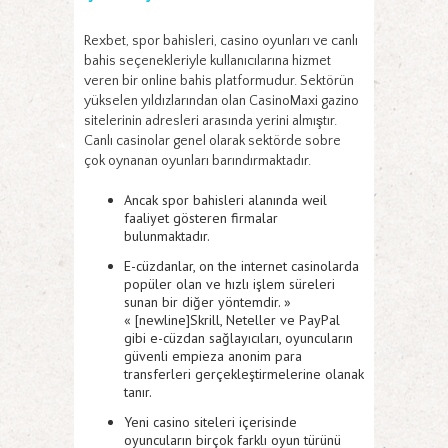
Rexbet, spor bahisleri, casino oyunları ve canlı
bahis seçenekleriyle kullanıcılarına hizmet
veren bir online bahis platformudur. Sektörün
yükselen yıldızlarından olan CasinoMaxi gazino
sitelerinin adresleri arasında yerini almıştır.
Canlı casinolar genel olarak sektörde sobre
çok oynanan oyunları barındırmaktadır.
Ancak spor bahisleri alanında weil
faaliyet gösteren firmalar
bulunmaktadır.
E-cüzdanlar, on the internet casinolarda
popüler olan ve hızlı işlem süreleri
sunan bir diğer yöntemdir. »
« [newline]Skrill, Neteller ve PayPal
gibi e-cüzdan sağlayıcıları, oyuncuların
güvenli empieza anonim para
transferleri gerçekleştirmelerine olanak
tanır.
Yeni casino siteleri içerisinde
oyuncuların birçok farklı oyun türünü