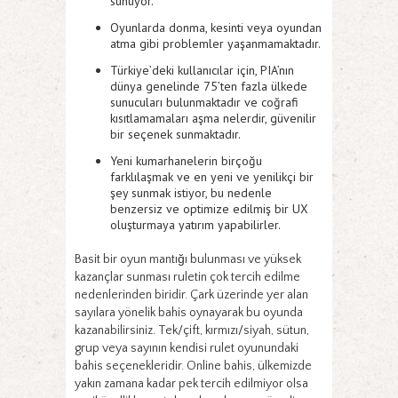
sunuyor.
Oyunlarda donma, kesinti veya oyundan
atma gibi problemler yaşanmamaktadır.
Türkiye’deki kullanıcılar için, PIA’nın
dünya genelinde 75’ten fazla ülkede
sunucuları bulunmaktadır ve coğrafi
kısıtlamamaları aşma nelerdir, güvenilir
bir seçenek sunmaktadır.
Yeni kumarhanelerin birçoğu
farklılaşmak ve en yeni ve yenilikçi bir
şey sunmak istiyor, bu nedenle
benzersiz ve optimize edilmiş bir UX
oluşturmaya yatırım yapabilirler.
Basit bir oyun mantığı bulunması ve yüksek
kazançlar sunması ruletin çok tercih edilme
nedenlerinden biridir. Çark üzerinde yer alan
sayılara yönelik bahis oynayarak bu oyunda
kazanabilirsiniz. Tek/çift, kırmızı/siyah, sütun,
grup veya sayının kendisi rulet oyunundaki
bahis seçenekleridir. Online bahis, ülkemizde
yakın zamana kadar pek tercih edilmiyor olsa