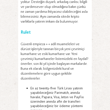
yoktur. Desteğin duyarlı, arkadaş canlısı, bilgili
ve yardımsever olup olmadığına bakın çünkü
ne zaman yardıma ihtiyacınız olabileceğini asla
bilemezsiniz. Aynı zamanda sitede kripto
varlıklarla yatırım imkanı da bulunmuyor.
Rulet
Güvenli empieza » « adil muameleleri ve
dürüst işleriyle tanınan birçok yeni çevrimiçi
kumarhane ve eski kumarhane var. Yeni
çevrimiçi kumarhaneler listemizdeki en faydal?
öneriler, son iki yıl içinde başlayan markalardır.
Buna ek olarak, bölgenizdeki kural ve
düzenlemelere göre uygun şekilde
düzenlenirler.
En az twenty-five Türk Lirası yatırım
yapabileceğiniz Parimatch, anında
havale, Papara, Visa, Jeton ve PayFix
üzerinden anında afin de transferi
yapabileceğiniz bir ödeme yöntemi