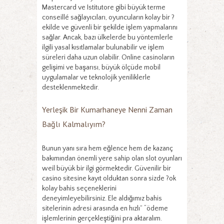
Mastercard ve Istitutore gibi büyük terme
conseillé sağlayıcıları, oyuncuların kolay bir ?
ekilde ve güvenli bir şekilde işlem yapmalarını
sağlar. Ancak, bazı ülkelerde bu yöntemlerle
ilgili yasal kısıtlamalar bulunabilir ve işlem
süreleri daha uzun olabilir. Online casinoların
gelişimi ve başarısı, büyük ölçüde mobil
uygulamalar ve teknolojik yeniliklerle
desteklenmektedir.
Yerleşik Bir Kumarhaneye Nenni Zaman
Bağlı Kalmalıyım?
Bunun yanı sıra hem eğlence hem de kazanç
bakımından önemli yere sahip olan slot oyunları
weil büyük bir ilgi görmektedir. Güvenilir bir
casino sitesine kayıt olduktan sonra sizde ?ok
kolay bahis seçeneklerini
deneyimleyebilirsiniz. Ele aldığımız bahis
sitelerinin adresi arasında en hızlı” “ödeme
işlemlerinin gerçekleştiğini pra aktaralım.