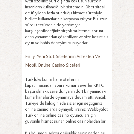
weil özellikle yurt dışında çok uzun süredir
insanların kullandığı bir sistemdir. 10bet sitesi
de 16 yıldan fazla sunduğu hizmet süresiyle
birlikte kullanıcılarının karşısına çıkıyor. Bu uzun
süreli tecrübenin de yardımıyla
karşılaşabileceğiniz birçok muhtemel sorunu
daha yaşanmadan çözebiliyor ve size kesintisiz
oyun ve bahis deneyimi sunuyorlar.
En İyi Yeni Slot Sitelerinin Adresleri Ve
Mobil Online Casino Siteleri
Türk lüks kumarhane otellerinin
kapatılmasından sonra kumar severler KKTC
başta olmak üzere dünyanın dört bir yanındaki
kumarhanelerde oynamaya devam etti. Ancak
Türkiye’de kaldığınızda sizler için seçtiğimiz
online casinolarda oynayabilirsiniz. WebbySlot
Türk online online casino oyuncuları için
güvenilir hizmet sunan online casinolardan biri.
Bu bölümde, adres değişikliklerinin nedenleri