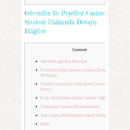
Güvenilir Ve Popüler Casino
Siteleri Hakkında Detaylı
Bilgiler
Content
Yatırımsız (şartsız) Bonuslar
Fırsatlarla Dolu! Hemen 1casino Bonuslarını İncele
Ve Kazan!
Yılında Piyasaya En Yeni Giren Casino Platformları
Listesi
En İyi Yeni Online Casino Yazılım Sağlayıcıları
Türkiye’de Casinos Düzenlemeleri
Yeni Casino Slot Machine Game Siteleri Nedir?
Rulet