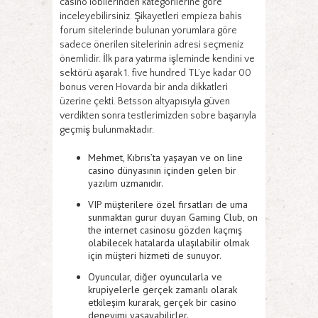
casino lobilerinden kategorilerine göre
inceleyebilirsiniz. Şikayetleri empieza bahis
forum sitelerinde bulunan yorumlara göre
sadece önerilen sitelerinin adresi seçmeniz
önemlidir. İlk para yatırma işleminde kendini ve
sektörü aşarak 1. five hundred TL’ye kadar 00
bonus veren Hovarda bir anda dikkatleri
üzerine çekti. Betsson altyapısıyla güven
verdikten sonra testlerimizden sobre başarıyla
geçmiş bulunmaktadır.
Mehmet, Kıbrıs’ta yaşayan ve on line
casino dünyasının içinden gelen bir
yazılım uzmanıdır.
VIP müşterilere özel fırsatları de uma
sunmaktan gurur duyan Gaming Club, on
the internet casinosu gözden kaçmış
olabilecek hatalarda ulaşılabilir olmak
için müşteri hizmeti de sunuyor.
Oyuncular, diğer oyuncularla ve
krupiyelerle gerçek zamanlı olarak
etkileşim kurarak, gerçek bir casino
deneyimi yaşayabilirler.