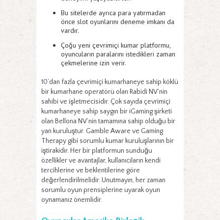
Bu sitelerde ayrıca para yatırmadan
önce slot oyunlarını deneme imkanı da
vardır.
Çoğu yeni çevrimiçi kumar platformu,
oyuncuların paralarını istedikleri zaman
çekmelerine izin verir.
10’dan fazla çevrimiçi kumarhaneye sahip köklü
bir kumarhane operatörü olan Rabidi NV’nin
sahibi ve işletmecisidir. Çok sayıda çevrimiçi
kumarhaneye sahip saygın bir iGaming şirketi
olan Bellona NV’nin tamamına sahip olduğu bir
yan kuruluştur. Gamble Aware ve Gaming
Therapy gibi sorumlu kumar kuruluşlarının bir
iştirakidir. Her bir platformun sunduğu
özellikler ve avantajlar, kullanıcıların kendi
tercihlerine ve beklentilerine göre
değerlendirilmelidir. Unutmayın, her zaman
sorumlu oyun prensiplerine uyarak oyun
oynamanız önemlidir.