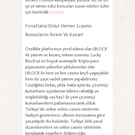
verilen 0 bonus kampanyası yürütür. Biz de en
iyi ve tatmin edici bonusları sunan siteleri sizler
için listeledik
mostbet
.
Fırsatlarla Dolu! Hemen 1casino
Bonuslarını İncele Ve Kazan!
Özellikle platformun yerel tokeni olan LBLOCK
ile yatırım ve kazanç imkanı sunması, Lucky
Block’un en büyük avantajıdır. Kripto para
piyasasının yükselen yıldızlarından olan
LBLOCK ile hem on line casino keyfi yaşayabilir
hem de uzun vadeli yatırım yapabilirsiniz.
Geçtiğimiz birkaç yılda, hatta aylarda, çevrimiçi
kumarhane oyunlarının bilinen rahatlığı ve
erişilebilirliği vas?tas? ile yeni çevrimiçi
kumarhanelerin patlamasına tanık olduk.
Türkiye’de online online casino sitelerinin
faaliyet göstermesi, ülkenin mevzuatına göre
yasadışıdır. Bu bölümde, Türkiye’deki yasal
düzenlemelere ve online casino sitelerinin
karşılaştığı engellere değineceğiz.