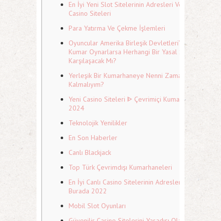
En İyi Yeni Slot Sitelerinin Adresleri Ve Mobil
Casino Siteleri
Para Yatırma Ve Çekme İşlemleri
Oyuncular Amerika Birleşik Devletleri’nde Çevrimiçi
Kumar Oynarlarsa Herhangi Bir Yasal Sonuçla
Karşılaşacak Mı?
Yerleşik Bir Kumarhaneye Nenni Zaman Bağlı
Kalmalıyım?
Yeni Casino Siteleri ᐈ Çevrimiçi Kumarhaneler Mart
2024
Teknolojik Yenilikler
En Son Haberler
Canlı Blackjack
Top Türk Çevrimdışı Kumarhaneleri
En İyi Canlı Casino Sitelerinin Adresleri Listesi
Burada 2022
Mobil Slot Oyunları
Güvenilir Casino Sitelerini Yasadışı Olanlardan Nasıl