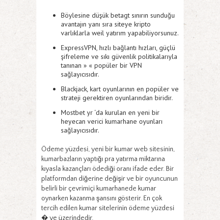
Böylesine düşük betagt sınırın sunduğu
avantajın yanı sıra siteye kripto
varlıklarla weil yatırım yapabiliyorsunuz.
ExpressVPN, hızlı bağlantı hızları, güçlü
şifreleme ve sıkı güvenlik politikalarıyla
tanınan » « popüler bir VPN
sağlayıcısıdır.
Blackjack, kart oyunlarının en popüler ve
strateji gerektiren oyunlarından biridir.
Mostbet yr ‘da kurulan en yeni bir
heyecan verici kumarhane oyunları
sağlayıcısıdır.
Ödeme yüzdesi, yeni bir kumar web sitesinin,
kumarbazların yaptığı pra yatırma miktarına
kıyasla kazançları ödediği oranı ifade eder. Bir
platformdan diğerine değişir ve bir oyuncunun
belirli bir çevrimiçi kumarhanede kumar
oynarken kazanma şansını gösterir. En çok
tercih edilen kumar sitelerinin ödeme yüzdesi
� ve üzerindedir.