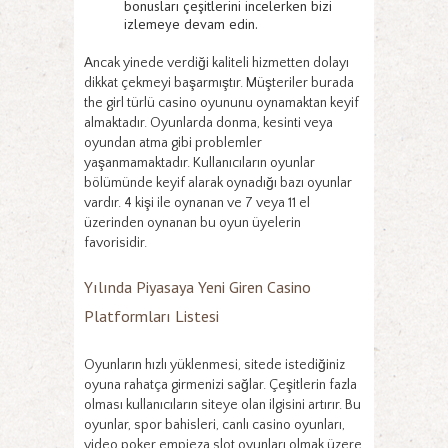
bonusları çeşitlerini incelerken bizi
izlemeye devam edin.
Ancak yinede verdiği kaliteli hizmetten dolayı
dikkat çekmeyi başarmıştır. Müşteriler burada
the girl türlü casino oyununu oynamaktan keyif
almaktadır. Oyunlarda donma, kesinti veya
oyundan atma gibi problemler
yaşanmamaktadır. Kullanıcıların oyunlar
bölümünde keyif alarak oynadığı bazı oyunlar
vardır. 4 kişi ile oynanan ve 7 veya 11 el
üzerinden oynanan bu oyun üyelerin
favorisidir.
Yılında Piyasaya Yeni Giren Casino
Platformları Listesi
Oyunların hızlı yüklenmesi, sitede istediğiniz
oyuna rahatça girmenizi sağlar. Çeşitlerin fazla
olması kullanıcıların siteye olan ilgisini artırır. Bu
oyunlar, spor bahisleri, canlı casino oyunları,
video poker empieza slot oyunları olmak üzere