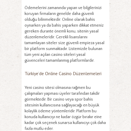
Ödemelerini zamanında yapan ve bilgilerinizi
koruyan firmaların genelde daha güvenli
olduğu bilinmektedir. Online olarak bahis
oynarken ya da bahis yaparken dikkat etmeniz
gereken durante önemli konu, sitenin yasal
düzenlemeleridir. Gerekli lisanslarını
tamamlayan siteler size güvenli empieza yasal
bir platform sunmaktadır. Listemizde bulunan
tüm yeni açılan casino siteleri yasal
güvenceleri tamamlanmış platformlardır.
Türkiye’de Online Casino Düzenlemeleri
Yeni casino sitesi olmasına rağmen bu
çalışmaları yapması üyeler tarafından takdir
görmektedir. Bir casino veya spor bahis
sitesinin kullanıcısına sağlayacağı en büyük
kolaylık ödeme yöntemleridir. Platform bu
konuda kullanıcıyı ne kadar özgür bırakır eine
kadar çok seçenek sunarsa kullanıcıyı çok daha
fazla mutlu eder.