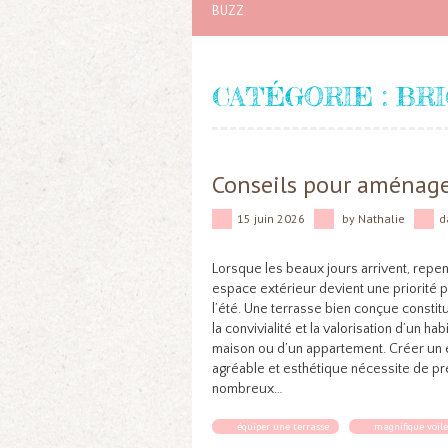
BUZZ
CATÉGORIE :
BR
Conseils pour aménager
15 juin 2026
by
Nathalie
d
Lorsque les beaux jours arrivent, rep
espace extérieur devient une priorité 
l’été. Une terrasse bien conçue constitu
la convivialité et la valorisation d’un hab
maison ou d’un appartement. Créer un e
agréable et esthétique nécessite de p
nombreux…
équiper une terrasse
magnifique voile