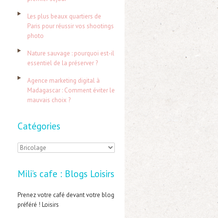
e
Les plus beaux quartiers de
r
Paris pour réussir vos shootings
photo
:
Nature sauvage : pourquoi est-il
essentiel de la préserver ?
Agence marketing digital à
Madagascar : Comment éviter le
mauvais choix ?
Catégories
C
a
Mili’s cafe : Blogs Loisirs
t
é
Prenez votre café devant votre blog
préféré ! Loisirs
g