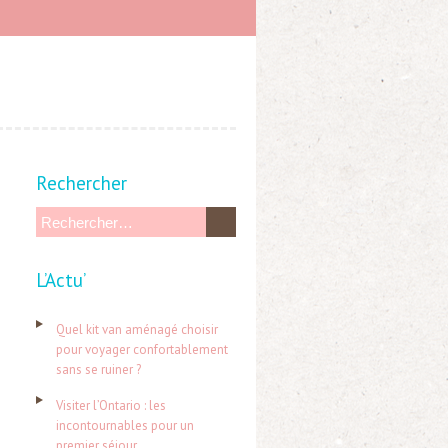
Rechercher
R
e
L’Actu’
c
h
Quel kit van aménagé choisir
e
pour voyager confortablement
sans se ruiner ?
r
c
Visiter l’Ontario : les
incontournables pour un
h
premier séjour