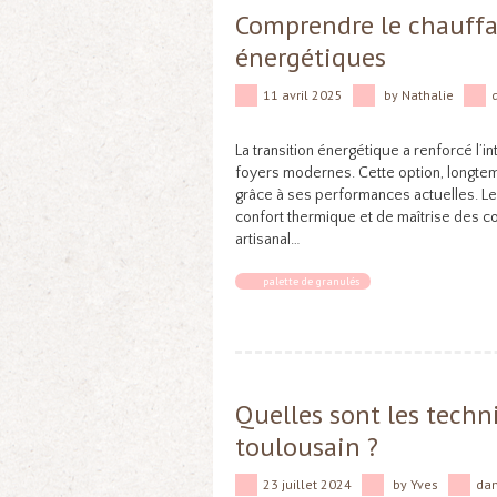
Comprendre le chauffa
énergétiques
11 avril 2025
by
Nathalie
La transition énergétique a renforcé l’
foyers modernes. Cette option, longte
grâce à ses performances actuelles. Les
confort thermique et de maîtrise des co
artisanal…
palette de granulés
Quelles sont les techn
toulousain ?
23 juillet 2024
by
Yves
da